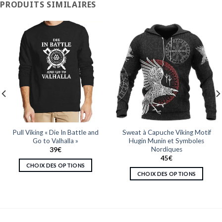
PRODUITS SIMILAIRES
Pull Viking « Die In Battle and
Sweat à Capuche Viking Motif
Go to Valhalla »
Hugin Munin et Symboles
Nordiques
39
€
45
€
CHOIX DES OPTIONS
CHOIX DES OPTIONS
Ce
Ce
produit
produit
a
a
plusieurs
plusieurs
variations.