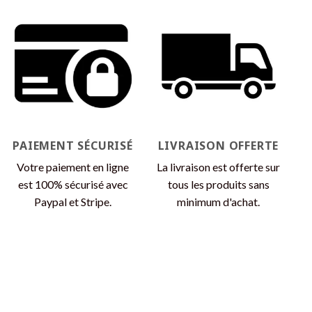
variations.
Les
Les
options
options
peuvent
peuvent
être
être
choisies
choisies
sur
sur
la
la
page
page
du
du
produit
PAIEMENT SÉCURISÉ
LIVRAISON OFFERTE
produit
Votre paiement en ligne
La livraison est offerte sur
est 100% sécurisé avec
tous les produits sans
Paypal et Stripe.
minimum d'achat.