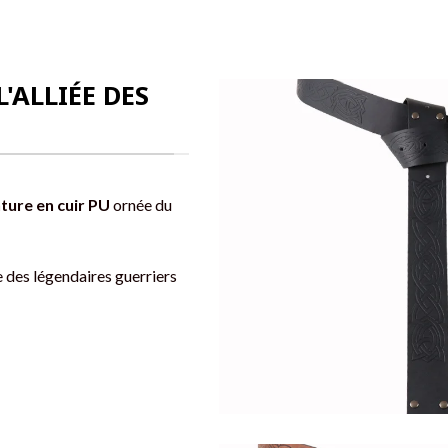
L'ALLIÉE DES
nture en cuir PU
ornée du
e des légendaires guerriers