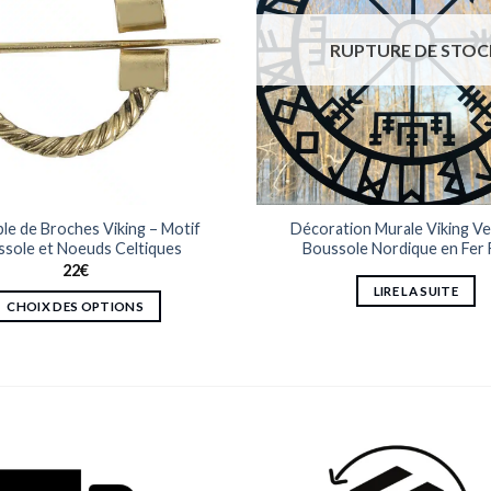
RUPTURE DE STOC
le de Broches Viking – Motif
Décoration Murale Viking Veg
sole et Noeuds Celtiques
Boussole Nordique en Fer
22
€
LIRE LA SUITE
CHOIX DES OPTIONS
Ce
produit
a
plusieurs
variations.
Les
options