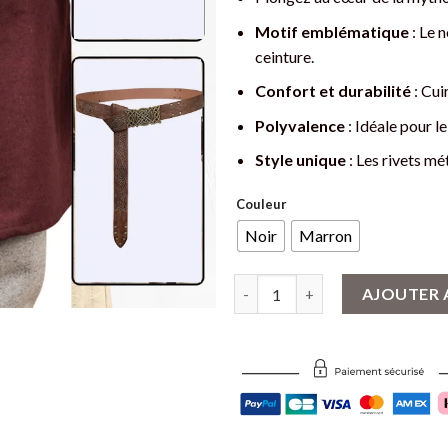
Motif emblématique
: Le 
ceinture.
Confort et durabilité
: Cui
Polyvalence
: Idéale pour le
Style unique
: Les rivets mé
Couleur
Noir
Marron
quantité de Ceinture Viking en
AJOUTER 