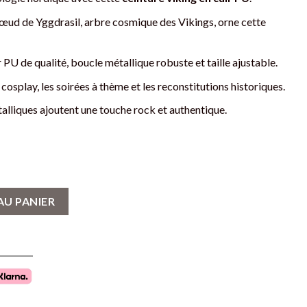
nœud de Yggdrasil, arbre cosmique des Vikings, orne cette
r PU de qualité, boucle métallique robuste et taille ajustable.
 cosplay, les soirées à thème et les reconstitutions historiques.
talliques ajoutent une touche rock et authentique.
 Cuir PU avec Motif Nœud de Yggdrasil et Rivets
AU PANIER