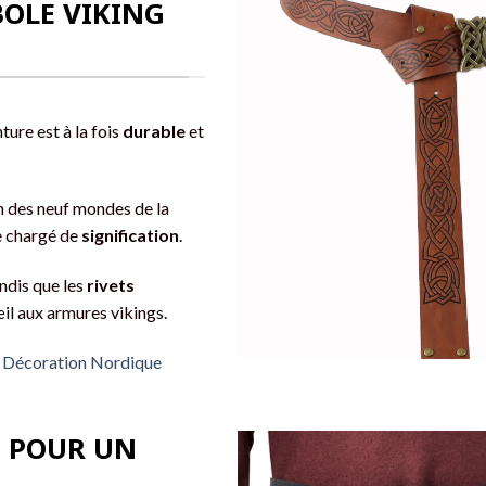
BOLE VIKING
nture est à la fois
durable
et
 des neuf mondes de la
e chargé de
signification
.
ndis que les
rivets
œil aux armures vikings.
– Décoration Nordique
: POUR UN