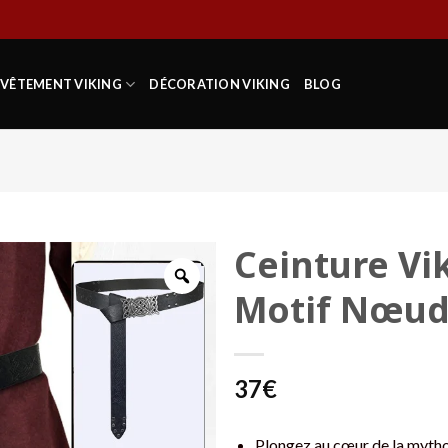
VÊTEMENT VIKING
DÉCORATION VIKING
BLOG
Ceinture Vi
Motif Nœud 
37
€
Plongez au cœur de la mytho