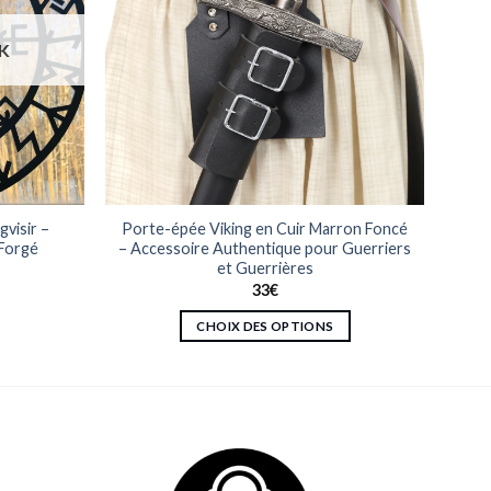
K
visir –
Porte-épée Viking en Cuir Marron Foncé
 Forgé
– Accessoire Authentique pour Guerriers
et Guerrières
33
€
CHOIX DES OPTIONS
Ce
produit
a
plusieurs
variations.
Les