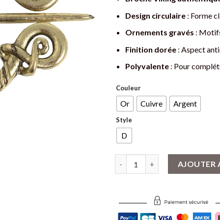
Design circulaire
: Forme cl
Ornements gravés
: Motifs
Finition dorée
: Aspect anti
Polyvalente
: Pour complét
Couleur
Or
Cuivre
Argent
Style
D
quantité de Broche Viking Circul
AJOUTER 