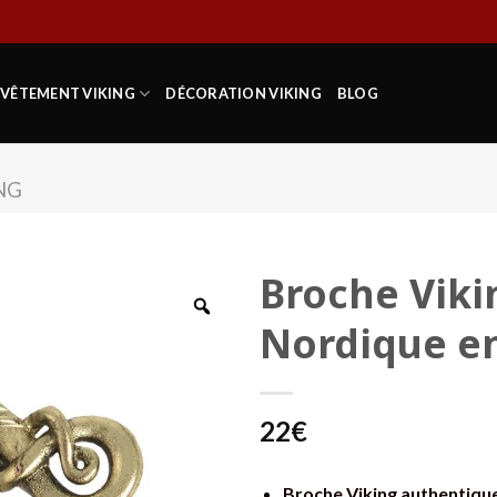
VÊTEMENT VIKING
DÉCORATION VIKING
BLOG
NG
Broche Vikin
Nordique en
22
€
Broche Viking authentiqu