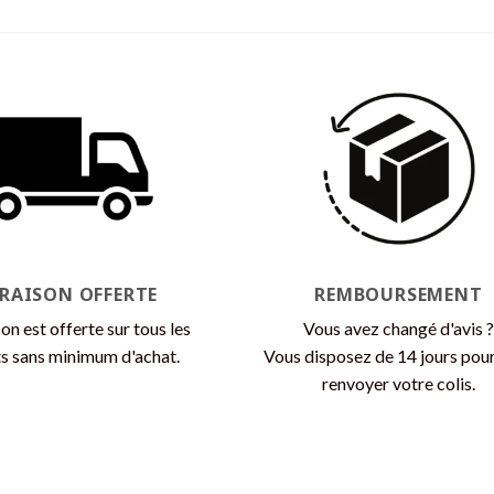
produit
produit
a
a
plusieurs
plusieurs
variations.
variations.
Les
Les
options
options
peuvent
peuvent
être
être
choisies
choisies
sur
sur
la
la
VRAISON OFFERTE
REMBOURSEMENT
page
page
du
du
son est offerte sur tous les
Vous avez changé d'avis ?
produit
produit
s sans minimum d'achat.
Vous disposez de 14 jours pou
renvoyer votre colis.