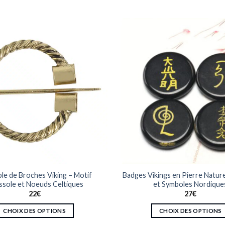
le de Broches Viking – Motif
Badges Vikings en Pierre Nature
sole et Noeuds Celtiques
et Symboles Nordique
22
€
27
€
CHOIX DES OPTIONS
CHOIX DES OPTIONS
Ce
Ce