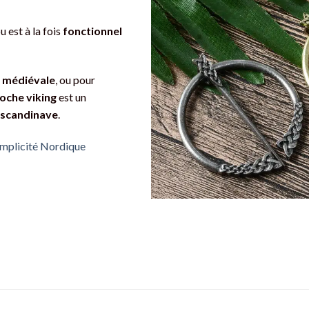
ou est à la fois
fonctionnel
 médiévale
, ou pour
oche viking
est un
e scandinave
.
Simplicité Nordique