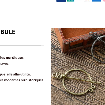
IBULE
ules nordiques
inaves.
ique
, elle allie utilité,
es modernes ou historiques.