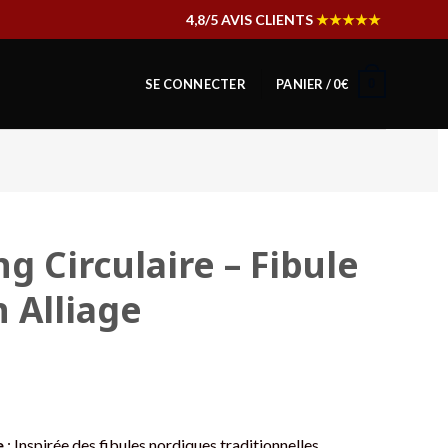
4,8/5 AVIS CLIENTS
★★★★★
0
SE CONNECTER
PANIER /
0
€
g Circulaire – Fibule
 Alliage
e
: Inspirée des fibules nordiques traditionnelles.