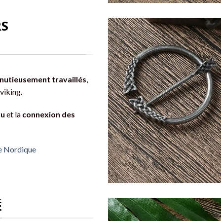
RS
nutieusement travaillés
,
 viking.
au
et la
connexion des
ue Nordique
É