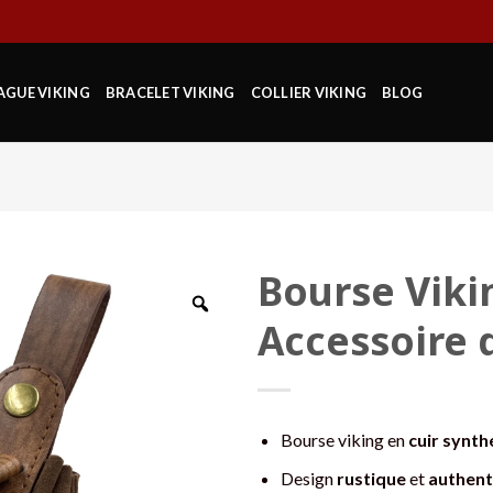
AGUE VIKING
BRACELET VIKING
COLLIER VIKING
BLOG
Bourse Viki
Accessoire 
Bourse viking en
cuir synt
Design
rustique
et
authent