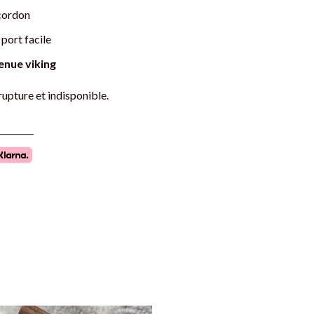
cordon
port facile
enue viking
rupture et indisponible.