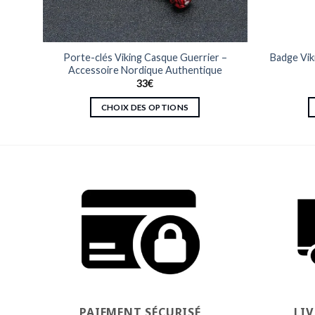
if
Porte-clés Viking Casque Guerrier –
Badge Vik
Accessoire Nordique Authentique
33
€
CHOIX DES OPTIONS
Ce
produit
a
plusieurs
variations.
Les
options
peuvent
être
choisies
sur
la
PAIEMENT SÉCURISÉ
LI