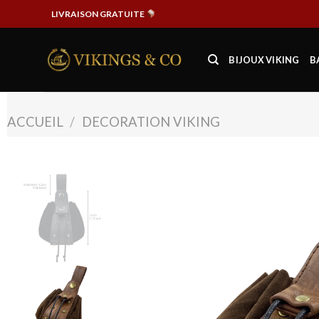
Passer
LIVRAISON GRATUITE
au
contenu
BIJOUX VIKING
B
ACCUEIL
/
DECORATION VIKING