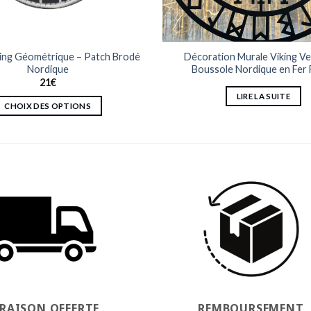
ing Géométrique – Patch Brodé
Décoration Murale Viking Veg
Nordique
Boussole Nordique en Fer
21
€
LIRE LA SUITE
CHOIX DES OPTIONS
Ce
produit
a
plusieurs
variations.
Les
options
peuvent
être
choisies
sur
la
VRAISON OFFERTE
REMBOURSEMENT