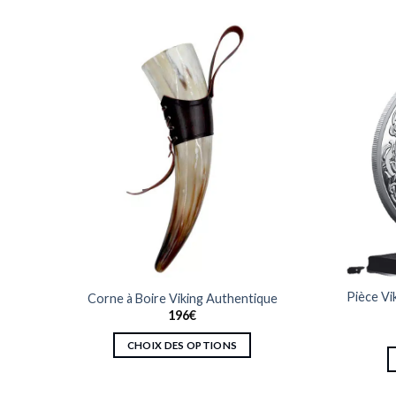
Runes
Pièce Vi
Corne à Boire Viking Authentique
196
€
CHOIX DES OPTIONS
Ce
produit