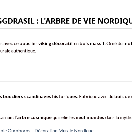
GDRASIL : L'ARBRE DE VIE NORDIQ
s avec ce
bouclier viking décoratif
en
bois massif
. Orné du
mot
murale authentique.
es boucliers scandinaves historiques
. Fabriqué avec du
bois de 
arnant l’
arbre cosmique
qui relie les
neuf mondes
dans la mytho
bole Ouroboros – Décoration Murale Nordique