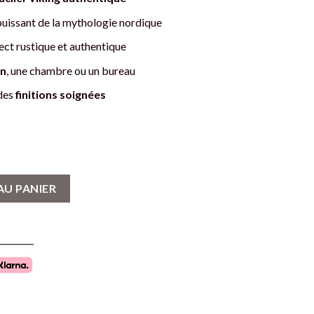
uissant de la mythologie nordique
ct rustique et authentique
on
, une chambre ou un bureau
 des
finitions soignées
oratif - Motif Yggdrasil
AU PANIER