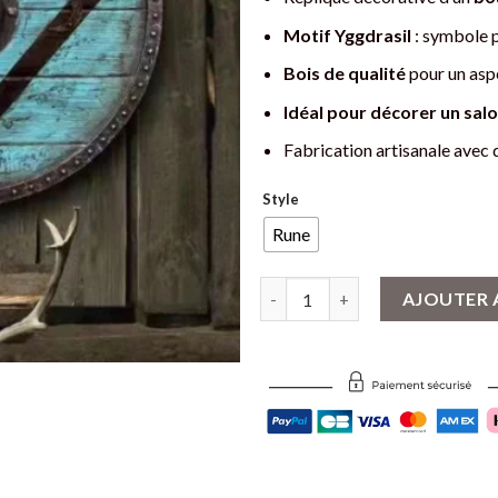
Motif Yggdrasil
: symbole p
Bois de qualité
pour un aspe
Idéal pour décorer un sal
Fabrication artisanale avec
Style
Rune
quantité de Bouclier Viking Déc
AJOUTER 