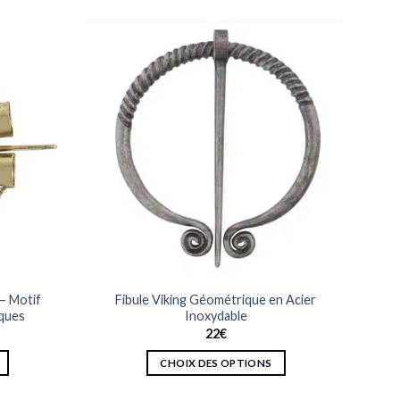
– Motif
Fibule Viking Géométrique en Acier
iques
Inoxydable
22
€
CHOIX DES OPTIONS
Ce