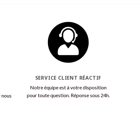
produit
a
plusieurs
variations.
Les
options
peuvent
être
choisies
sur
la
SERVICE CLIENT RÉACTIF
page
Notre équipe est à votre disposition
du
pour toute question. Réponse sous 24h.
r nous
produit