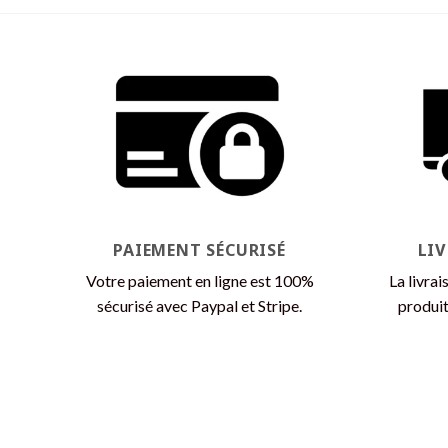
a
plusieurs
variations.
Les
options
peuvent
être
choisies
sur
la
page
PAIEMENT SÉCURISÉ
LI
du
Votre paiement en ligne est 100%
La livrai
produit
sécurisé avec Paypal et Stripe.
produit