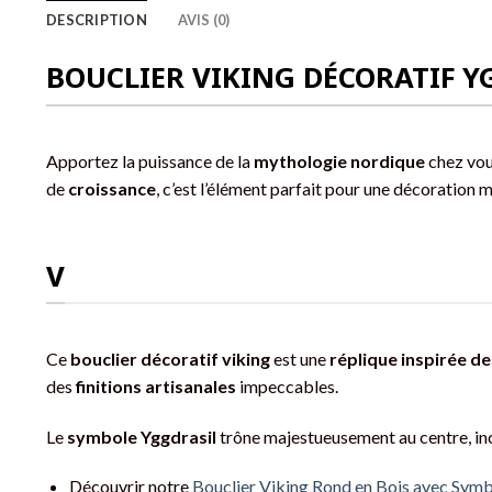
DESCRIPTION
AVIS (0)
BOUCLIER VIKING DÉCORATIF YG
Apportez la puissance de la
mythologie nordique
chez vou
de
croissance
, c’est l’élément parfait pour une décoration 
V
Ce
bouclier décoratif viking
est une
réplique inspirée d
des
finitions artisanales
impeccables.
Le
symbole Yggdrasil
trône majestueusement au centre, inc
Découvrir notre
Bouclier Viking Rond en Bois avec Sym