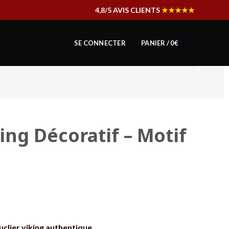
4,8/5 AVIS CLIENTS
★★★★★
0
SE CONNECTER
PANIER /
0
€
ing Décoratif – Motif
uclier viking authentique