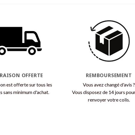
produit
produit
a
a
plusieurs
plusieurs
variations.
variations.
Les
Les
options
options
peuvent
peuvent
être
être
choisies
choisies
sur
sur
la
la
VRAISON OFFERTE
REMBOURSEMENT
page
page
son est offerte sur tous les
Vous avez changé d'avis ?
du
du
s sans minimum d'achat.
Vous disposez de 14 jours pou
produit
produit
renvoyer votre colis.