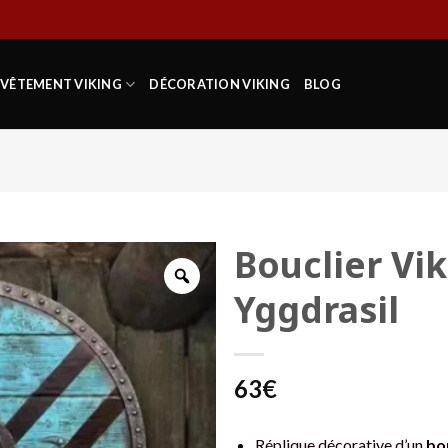
VÊTEMENT VIKING
DÉCORATION VIKING
BLOG
Bouclier Vik
Yggdrasil
63
€
Réplique décorative d’un
bo