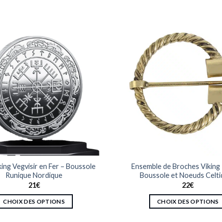
king Vegvisir en Fer – Boussole
Ensemble de Broches Viking 
Runique Nordique
Boussole et Noeuds Celt
21
€
22
€
CHOIX DES OPTIONS
CHOIX DES OPTIONS
Ce
Ce