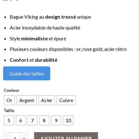
Bague Viking au
design tressé
unique
Acier inoxydable de haute qualité
Style
minimaliste
et épuré
Plusieurs couleurs disponibles : or, rose gold, acier rétro
Confort
et
durabilité
Guide des tailles
Couleur
Or
Argent
Acier
Cuivre
Taille
5
6
7
8
9
10
quantité de Bague Viking Tressée en Acier Inoxydable - Design M
AJOUTER AU PANIER