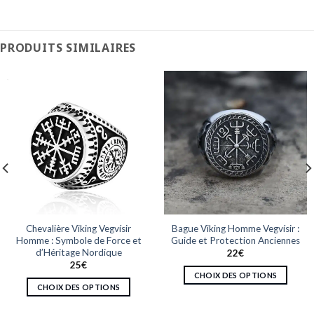
PRODUITS SIMILAIRES
Chevalière Viking Vegvísir
Bague Viking Homme Vegvísir :
Homme : Symbole de Force et
Guide et Protection Anciennes
d’Héritage Nordique
22
€
25
€
CHOIX DES OPTIONS
CHOIX DES OPTIONS
Ce
Ce
produit