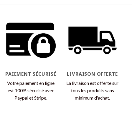
produit
a
a
plusieurs
plusieurs
variations.
variations.
Les
Les
options
options
peuvent
peuvent
être
être
choisies
choisies
sur
sur
la
la
page
page
du
PAIEMENT SÉCURISÉ
LIVRAISON OFFERTE
du
produit
produit
Votre paiement en ligne
La livraison est offerte sur
est 100% sécurisé avec
tous les produits sans
Paypal et Stripe.
minimum d'achat.