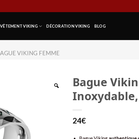
VÊTEMENT VIKING
DÉCORATION VIKING
BLOG
AGUE VIKING FEMME
Bague Vikin
Inoxydable,
24
€
Bague Viking
authentique
e