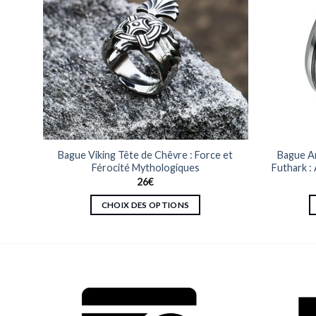
Un
Bague Viking Tête de Chêvre : Force et
Bague A
Férocité Mythologiques
Futhark :
26
€
CHOIX DES OPTIONS
Ce
produit
a
plusieurs
variations.
Les