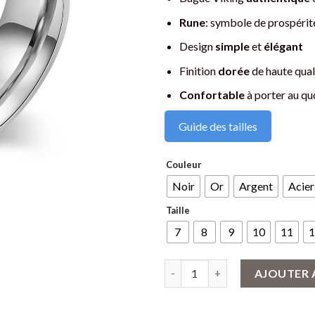
Rune
: symbole de prospérité
Design
simple
et
élégant
Finition
dorée
de haute qual
Confortable
à porter au qu
Guide des tailles
Couleur
Noir
Or
Argent
Acier
Taille
7
8
9
10
11
1
quantité de Bague Viking Runes
AJOUTER 