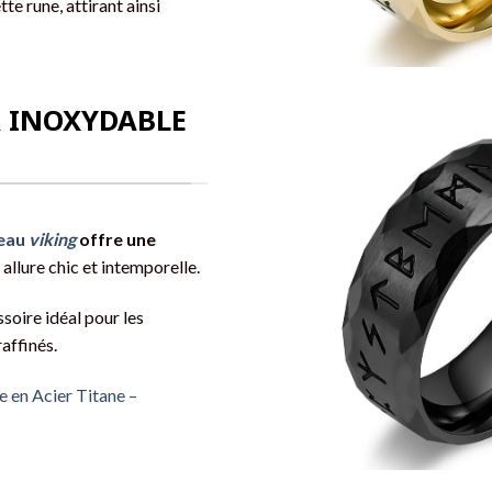
te rune, attirant ainsi
R INOXYDABLE
eau
viking
offre une
 allure chic et intemporelle.
soire idéal pour les
affinés.
 en Acier Titane –