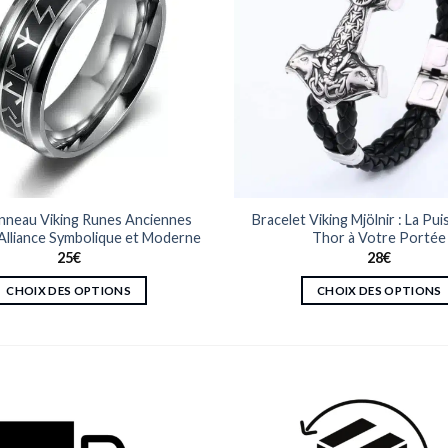
nneau Viking Runes Anciennes
Bracelet Viking Mjölnir : La Pu
 Alliance Symbolique et Moderne
Thor à Votre Portée
25
€
28
€
CHOIX DES OPTIONS
CHOIX DES OPTIONS
Ce
Ce
produit
produit
a
a
plusieurs
plusieurs
variations.
variations.
Les
Les