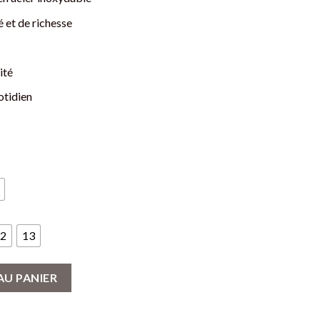
 et de richesse
ité
otidien
2
13
 - Acier Inoxydable, Symbole de Prospérité
AU PANIER