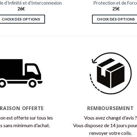
e d’Infinité et d’Interconnexion
Protection et de Forc
26
€
25
€
CHOIX DES OPTIONS
CHOIX DES OPTIONS
Ce
Ce
produit
produit
a
a
plusieurs
plusieurs
variations.
variations.
Les
Les
options
options
peuvent
peuvent
être
être
choisies
choisies
sur
sur
la
la
VRAISON OFFERTE
REMBOURSEMENT
page
page
son est offerte sur tous les
Vous avez changé d'avis ?
du
du
s sans minimum d'achat.
Vous disposez de 14 jours pou
produit
produit
renvoyer votre colis.