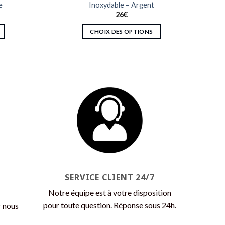
e
Inoxydable – Argent
26
€
CHOIX DES OPTIONS
Ce
produit
a
plusieurs
variations.
Les
options
peuvent
être
choisies
sur
la
SERVICE CLIENT 24/7
page
Notre équipe est à votre disposition
du
pour toute question. Réponse sous 24h.
r nous
produit