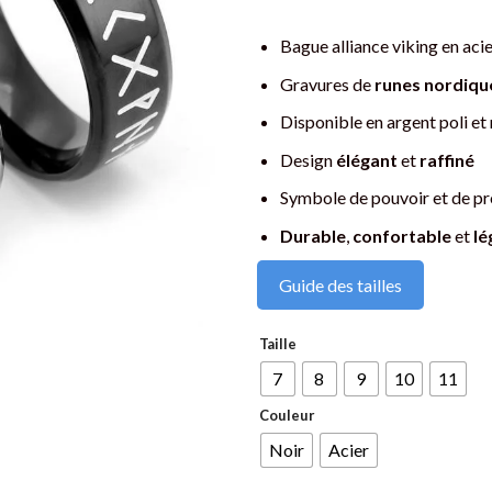
Bague alliance viking en acie
Gravures de
runes nordiqu
Disponible en argent poli et
Design
élégant
et
raffiné
Symbole de pouvoir et de pr
Durable
,
confortable
et
lé
Guide des tailles
Taille
7
8
9
10
11
Couleur
Noir
Acier