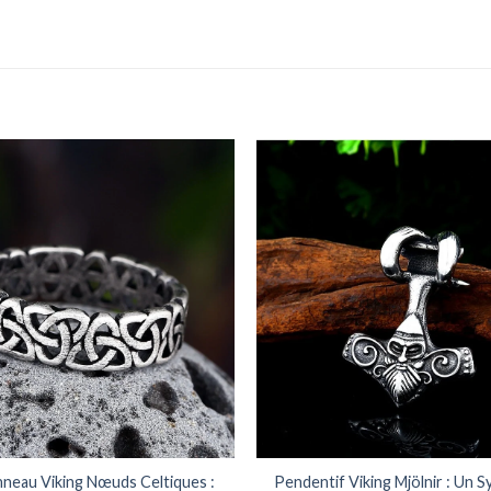
neau Viking Nœuds Celtiques :
Pendentif Viking Mjölnir : Un 