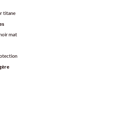
r titane
es
 noir mat
otection
gère