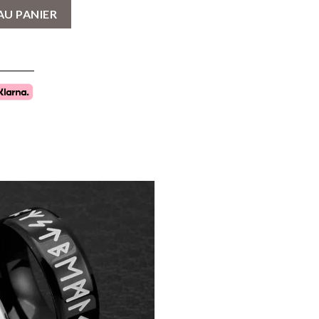
ing Runes Nordiques - Acier Titane - Symboles Mystiques & Puissa
AU PANIER