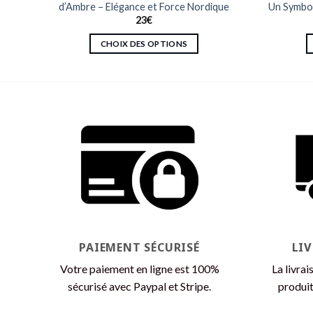
d’Ambre – Elégance et Force Nordique
Un Symbol
23
€
CHOIX DES OPTIONS
Ce
produit
a
plusieurs
variations.
Les
options
peuvent
être
choisies
sur
la
PAIEMENT SÉCURISÉ
LI
page
Votre paiement en ligne est 100%
La livrai
du
sécurisé avec Paypal et Stripe.
produit
produit