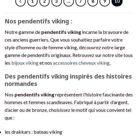
1
2
3
…
7
8
9
10
plusieurs
variations.
Les
Nos pendentifs viking :
options
peuvent
Notre gamme de
pendentifs viking
incarne la bravoure de
être
ces anciens guerriers. Que vous souhaitiez parfaire votre
choisies
style d’homme ou de femme viking, découvrez notre large
sur
gamme de pendentifs originaux. Retrouvez sur notre site tous
la
les
bijoux viking
et nos
accessoires cheveux viking
.
page
du
Des pendentifs viking inspirés des histoires
produit
normandes
Nos
pendentifs viking
représentent l'histoire fascinante des
hommes et femmes scandinaves. Fabriqué à partir d’argent,
d’acier ou de bronze, choisissez le motif qui vous convient tel
que :
les drakkars : bateau viking