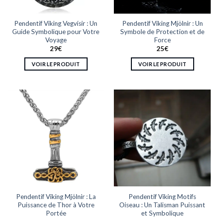
sur
la
Pendentif Viking Vegvísir : Un
Pendentif Viking Mjölnir : Un
page
Guide Symbolique pour Votre
Symbole de Protection et de
du
Voyage
Force
produit
29
€
25
€
VOIR LE PRODUIT
VOIR LE PRODUIT
Ce
Ce
produit
produit
a
a
plusieurs
plusieurs
variations.
variations.
Les
Les
options
options
peuvent
peuvent
être
être
choisies
choisies
sur
sur
la
la
Pendentif Viking Mjölnir : La
Pendentif Viking Motifs
page
page
Puissance de Thor à Votre
Oiseau : Un Talisman Puissant
du
du
Portée
et Symbolique