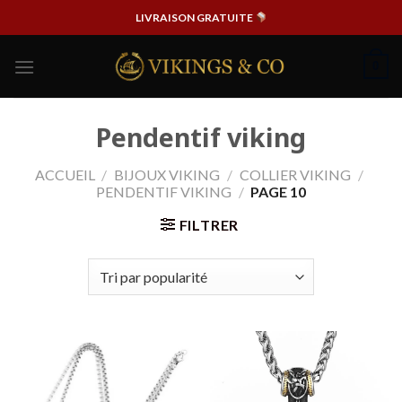
Passer
LIVRAISON GRATUITE
au
contenu
0
Pendentif viking
ACCUEIL
/
BIJOUX VIKING
/
COLLIER VIKING
/
PENDENTIF VIKING
/
PAGE 10
FILTRER