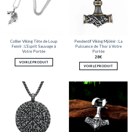
Collier Viking Tête de Loup
Pendentif Viking Mjölnir : La
Fenrir : L’Esprit Sauvage à
Puissance de Thor à Votre
Votre Portée
Portée
28
€
VOIR LE PRODUIT
VOIR LE PRODUIT
Ce
produit
a
plusieurs
variations.
Les
options
peuvent
être
choisies