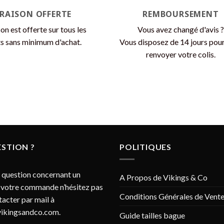
VRAISON OFFERTE
REMBOURSEMENT
son est offerte sur tous les
Vous avez changé d'avis ?
s sans minimum d'achat.
Vous disposez de 14 jours pou
renvoyer votre colis.
STION ?
POLITIQUES
 question concernant un
A Propos de Vikings & Co
 votre commande n’hésitez pas
Conditions Générales de Vent
tacter par mail à
ikingsandco.com
.
Guide tailles bague