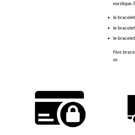
nordique. 
le bracelet
le bracele
le bracele
Nos bracel
or.