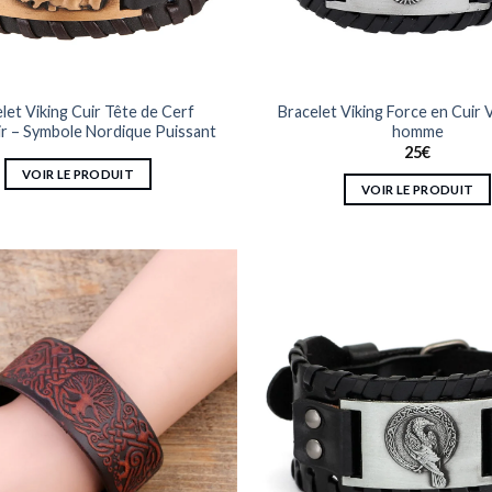
la
page
du
produit
let Viking Cuir Tête de Cerf
Bracelet Viking Force en Cuir Vi
ir – Symbole Nordique Puissant
homme
25
€
VOIR LE PRODUIT
VOIR LE PRODUIT
Ce
produit
a
plusieurs
variations.
Les
options
peuvent
être
choisies
sur