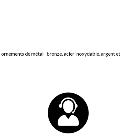
page
du
produit
 ornements de métal : bronze, acier inoxydable, argent et