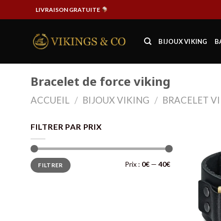
Passer
LIVRAISON GRATUITE
au
contenu
BIJOUX VIKING
B
Bracelet de force viking
ACCUEIL
/
BIJOUX VIKING
/
BRACELET V
FILTRER PAR PRIX
Prix
Prix
Prix :
0€
—
40€
FILTRER
min
max