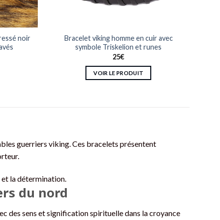
tressé noir
Bracelet viking homme en cuir avec
ravés
symbole Triskelion et runes
25
€
VOIR LE PRODUIT
Ce
produit
a
plusieurs
variations.
Les
bles guerriers viking. Ces bracelets présentent
options
rteur.
peuvent
être
 et la détermination.
choisies
ers du nord
sur
la
 des sens et signification spirituelle dans la croyance