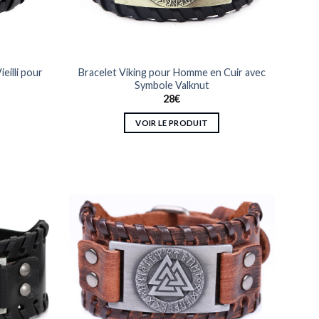
la
page
du
produit
eilli pour
Bracelet Viking pour Homme en Cuir avec
Symbole Valknut
28
€
VOIR LE PRODUIT
Ce
produit
a
plusieurs
variations.
Les
options
peuvent
être
choisies
sur