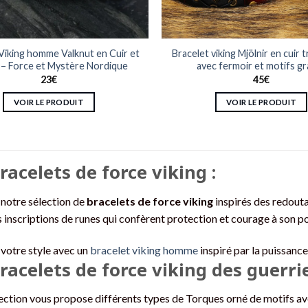
page
du
du
produit
produit
Viking homme Valknut en Cuir et
Bracelet viking Mjölnir en cuir 
e – Force et Mystère Nordique
avec fermoir et motifs g
23
€
45
€
VOIR LE PRODUIT
VOIR LE PRODUIT
Ce
Ce
produit
produit
a
a
racelets de force viking :
plusieurs
plusieurs
variations.
variations.
Les
Les
notre sélection de
bracelets de force viking
inspirés des redouta
options
options
 inscriptions de runes qui confèrent protection et courage à son po
peuvent
peuvent
être
être
votre style avec un
bracelet viking homme
inspiré par la puissance
choisies
choisies
racelets de force viking des guerri
sur
sur
la
la
ection vous propose différents types de Torques orné de motifs avec