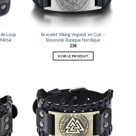
la
page
du
produit
e de Loup
Bracelet Viking Vegvisir en Cuir –
 Métal
Boussole Runique Nordique
23
€
VOIR LE PRODUIT
Ce
produit
a
plusieurs
variations.
Les
options
peuvent
être
choisies
sur