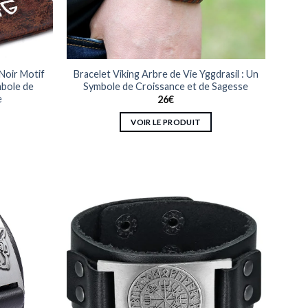
Noir Motif
Bracelet Viking Arbre de Vie Yggdrasil : Un
bole de
Symbole de Croissance et de Sagesse
e
26
€
VOIR LE PRODUIT
Ce
produit
a
plusieurs
variations.
Les
options
peuvent
être
choisies
sur