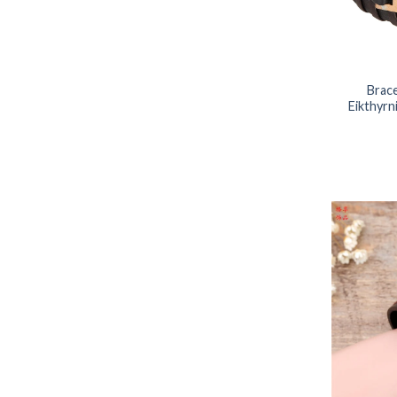
Brace
Eikthyrn