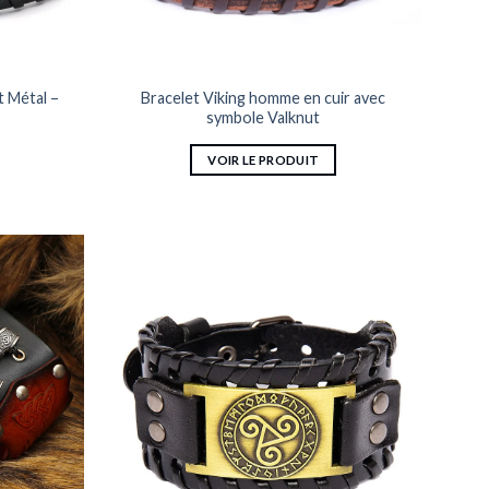
la
page
du
produit
t Métal –
Bracelet Viking homme en cuir avec
symbole Valknut
VOIR LE PRODUIT