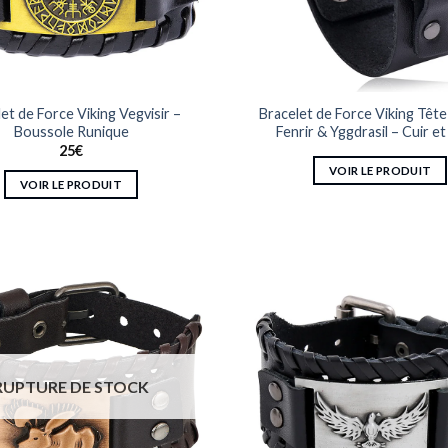
sur
la
la
page
page
du
du
produit
produit
et de Force Viking Vegvisir –
Bracelet de Force Viking Têt
Boussole Runique
Fenrir & Yggdrasil – Cuir et
25
€
VOIR LE PRODUIT
VOIR LE PRODUIT
Ce
produit
a
plusieurs
variations.
Les
options
peuvent
RUPTURE DE STOCK
être
choisies
sur