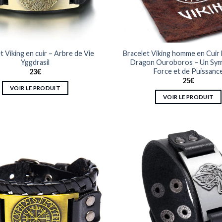
t Viking en cuir – Arbre de Vie
Bracelet Viking homme en Cuir 
Yggdrasil
Dragon Ouroboros – Un Sym
Force et de Puissanc
23
€
25
€
VOIR LE PRODUIT
VOIR LE PRODUIT
Ce
Ce
produit
produit
a
a
plusieurs
plusieurs
variations.
variations.
Les
Les
options
options
peuvent
peuvent
être
être
choisies
choisies
sur