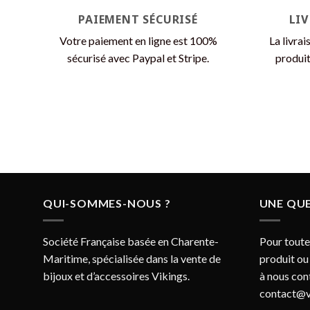
PAIEMENT SÉCURISÉ
LI
Votre paiement en ligne est 100%
La livrai
sécurisé avec Paypal et Stripe.
produit
QUI-SOMMES-NOUS ?
UNE QUE
Société Française basée en Charente-
Pour toute
Maritime, spécialisée dans la vente de
produit ou
bijoux et d’accessoires Vikings.
à nous con
contact@v