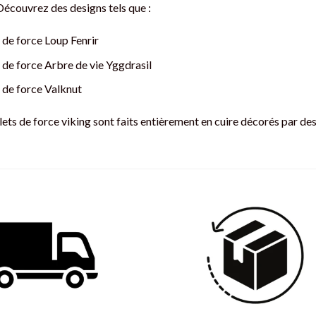
page
page
Découvrez des designs tels que :
du
du
produit
produit
 de force Loup Fenrir
t de force Arbre de vie Yggdrasil
t de force Valknut
ets de force viking sont faits entièrement en cuire décorés par des